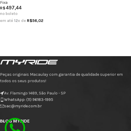
Fixa
497,44
R$
no boleto
em até
12
x de
R$
56,02
Peças originais Macaulay com garantia de qualidade superior em
todos os seus produtos!
Av. Flamingo 1489, São Paulo - SP
WhatsApp: (11) 96183-1995
sac@myride.com.br
BLOG MYRIDE