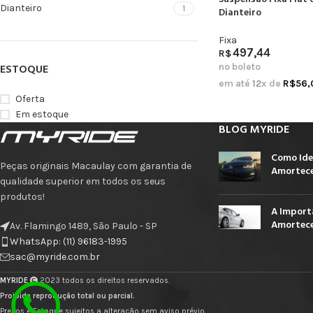
Dianteiro
1
Dianteiro
Fixa
497,44
R$
no boleto
ESTOQUE
em até
12
x de
R$
56,
Oferta
Em estoque
BLOG MYRIDE
Como Ide
Peças originais Macaulay com garantia de
Amortece
qualidade superior em todos os seus
produtos!
A Import
Amortece
Av. Flamingo 1489, São Paulo - SP
WhatsApp: (11) 96183-1995
sac@myride.com.br
MYRIDE
2023 todos os direitos reservados.
Proibida reprodução total ou parcial.
Preços e Estoque sujeitos a alteração sem aviso prévio.