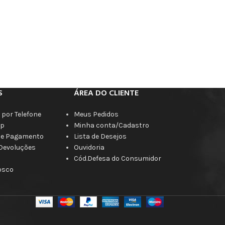
S
ÁREA DO CLIENTE
por Telefone
Meus Pedidos
p
Minha conta/Cadastro
de Pagamento
Lista de Desejos
 Devoluções
Ouvidoria
Cód.Defesa do Consumidor
osco