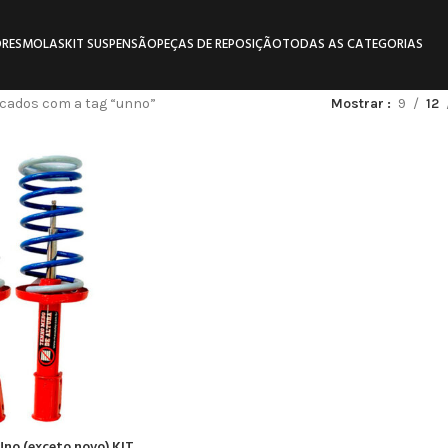
RES
MOLAS
KIT SUSPENSÃO
PEÇAS DE REPOSIÇÃO
TODAS AS CATEGORIAS
cados com a tag “unno”
Mostrar
9
12
Uno (exceto novo) KIT