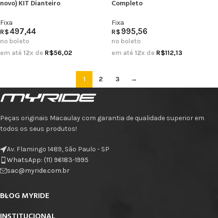
novo) KIT Dianteiro
Completo
Fixa
Fixa
497,44
995,56
R$
R$
no boleto
no boleto
em até
12
x de
R$
56,02
em até
12
x de
R$
112,13
1
2
3
→
Peças originais Macaulay com garantia de qualidade superior em
todos os seus produtos!
Av. Flamingo 1489, São Paulo - SP
WhatsApp: (11) 96183-1995
sac@myride.com.br
BLOG MYRIDE
INSTITUCIONAL