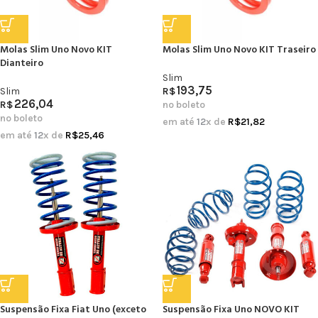
Molas Slim Uno Novo KIT
Molas Slim Uno Novo KIT Traseiro
Dianteiro
Slim
193,75
Slim
R$
226,04
R$
no boleto
no boleto
em até
12
x de
R$
21,82
em até
12
x de
R$
25,46
Suspensão Fixa Fiat Uno (exceto
Suspensão Fixa Uno NOVO KIT