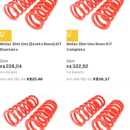
Molas Slim Uno (Exceto Novo) KIT
Molas Slim Uno Novo KIT
Dianteiro
Completo
Slim
Slim
226,04
322,92
R$
R$
no boleto
no boleto
em até
12
x de
R$
25,46
em até
12
x de
R$
36,37