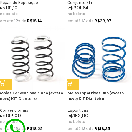
Peças de Reposição
Conjunto Slim
161,10
301,64
R$
R$
no boleto
no boleto
em até
12
x de
R$
18,14
em até
12
x de
R$
33,97
Molas Convencionais Uno (exceto
Molas Esportivas Uno (exceto
novo) KIT Dianteiro
novo) KIT Dianteiro
Convencionais
Esportivas
162,00
162,00
R$
R$
no boleto
no boleto
em até
12
x de
R$
18,25
em até
12
x de
R$
18,25