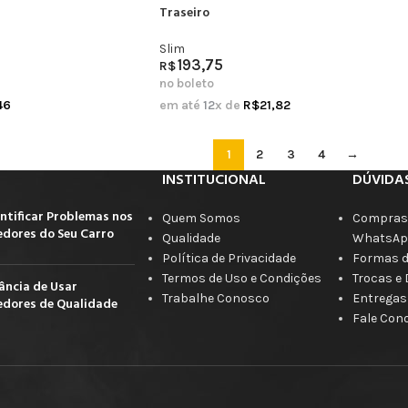
Traseiro
Slim
193,75
R$
no boleto
46
em até
12
x de
R$
21,82
1
2
3
4
→
INSTITUCIONAL
DÚVIDA
ntificar Problemas nos
Quem Somos
Compras 
dores do Seu Carro
Qualidade
WhatsAp
Política de Privacidade
Formas 
Termos de Uso e Condições
Trocas e
ância de Usar
Trabalhe Conosco
Entregas
dores de Qualidade
Fale Con