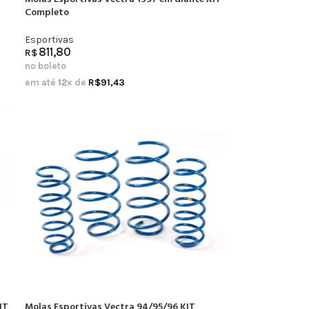
Completo
Esportivas
811,80
R$
no boleto
em até
12
x de
R$
91,43
IT
Molas Esportivas Vectra 94/95/96 KIT