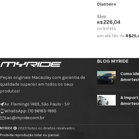
Dianteiro
Slim
226,04
R$
no boleto
em até
12
x de
R$
25,
BLOG MYRIDE
Como Ide
Peças originais Macaulay com garantia de
Amortece
qualidade superior em todos os seus
produtos!
A Import
Amortece
Av. Flamingo 1489, São Paulo - SP
WhatsApp: (11) 96183-1995
sac@myride.com.br
MYRIDE
2023 todos os direitos reservados.
Proibida reprodução total ou parcial.