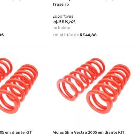
Traseiro
Esportivas
398,52
R$
no boleto
36
em até
12
x de
R$
44,88
05 em diante KIT
Molas Slim Vectra 2005 em diante KIT