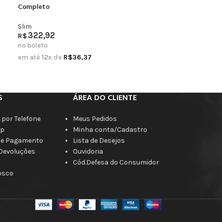
Completo
Slim
322,92
R$
no boleto
em até
12
x de
R$
36,37
S
ÁREA DO CLIENTE
por Telefone
Meus Pedidos
p
Minha conta/Cadastro
de Pagamento
Lista de Desejos
 Devoluções
Ouvidoria
Cód.Defesa do Consumidor
osco