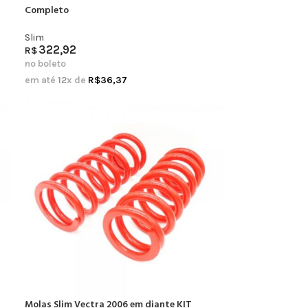
Completo
Slim
322,92
R$
no boleto
em até
12
x de
R$
36,37
Molas Slim Vectra 2006 em diante KIT