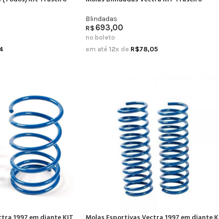
Blindadas
693,00
R$
no boleto
4
em até
12
x de
R$
78,05
ctra 1997 em diante KIT
Molas Esportivas Vectra 1997 em diante K