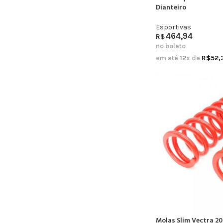
Dianteiro
Esportivas
464,94
R$
no boleto
em até
12
x de
R$
52,
Molas Slim Vectra 20