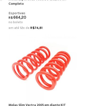
Completo
Esportivas
664,20
R$
no boleto
em até
12
x de
R$
74,81
Molas Slim Vectra 2005 em diante KIT