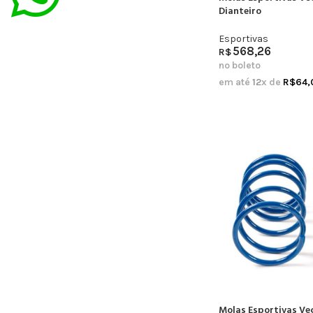
Dianteiro
Esportivas
568,26
R$
no boleto
em até
12
x de
R$
64,
Molas Esportivas Ve