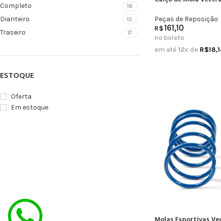
Completo
16
Peças de Reposição
Dianteiro
15
161,10
R$
Traseiro
17
no boleto
em até
12
x de
R$
18,1
ESTOQUE
Oferta
Em estoque
Molas Esportivas Ve