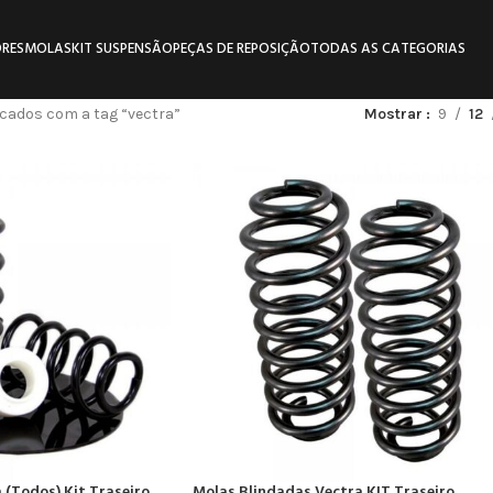
RES
MOLAS
KIT SUSPENSÃO
PEÇAS DE REPOSIÇÃO
TODAS AS CATEGORIAS
cados com a tag “vectra”
Mostrar
9
12
 (Todos) Kit Traseiro
Molas Blindadas Vectra KIT Traseiro