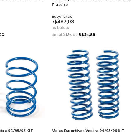
Traseiro
Esportivas
487,08
R$
no boleto
00
em até
12
x de
R$
54,86
ctra 94/95/96 KIT
Molas Esportivas Vectra 94/95/96 KIT