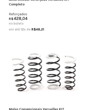
Completo
Reforçados
428,04
R$
no boleto
em até
12
x de
R$
48,21
Molas Convencionais Versailles KIT