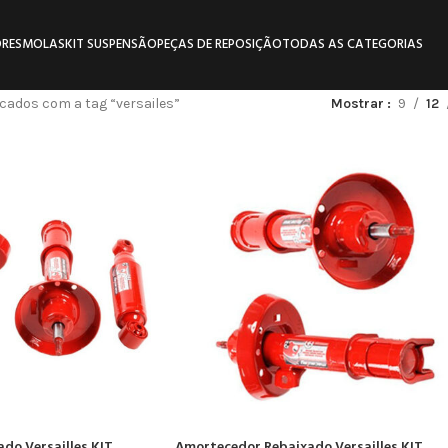
RES
MOLAS
KIT SUSPENSÃO
PEÇAS DE REPOSIÇÃO
TODAS AS CATEGORIAS
ados com a tag “versailes”
Mostrar
9
12
do Versailles KIT
Amortecedor Rebaixado Versailles KIT