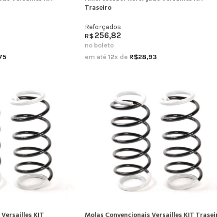
Traseiro
Reforçados
256,82
R$
no boleto
75
em até
12
x de
R$
28,93
Versailles KIT
Molas Convencionais Versailles KIT Trasei