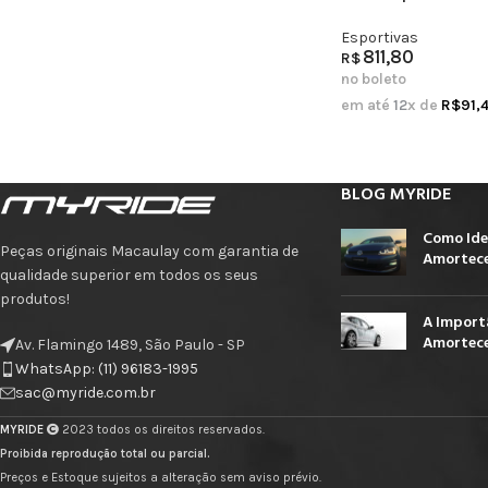
Esportivas
811,80
R$
no boleto
em até
12
x de
R$
91,
BLOG MYRIDE
Como Ide
Peças originais Macaulay com garantia de
Amortece
qualidade superior em todos os seus
produtos!
A Import
Amortece
Av. Flamingo 1489, São Paulo - SP
WhatsApp: (11) 96183-1995
sac@myride.com.br
MYRIDE
2023 todos os direitos reservados.
Proibida reprodução total ou parcial.
Preços e Estoque sujeitos a alteração sem aviso prévio.