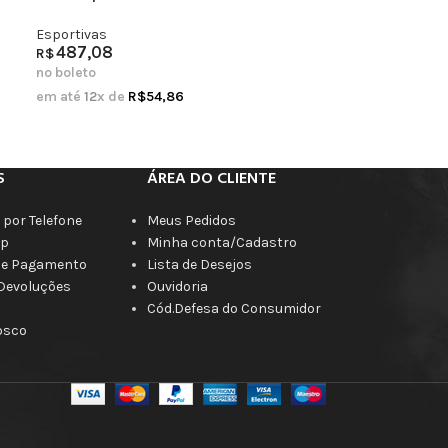
Esportivas
487,08
R$
no boleto
em até
12
x de
R$
54,86
S
ÁREA DO CLIENTE
por Telefone
Meus Pedidos
p
Minha conta/Cadastro
de Pagamento
Lista de Desejos
 Devoluções
Ouvidoria
Cód.Defesa do Consumidor
osco