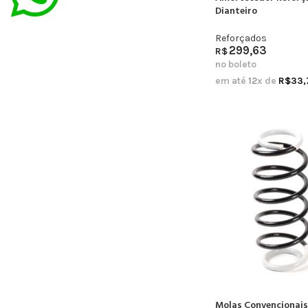
Dianteiro
Reforçados
299,63
R$
no boleto
em até
12
x de
R$
33,
Molas Convencionais 