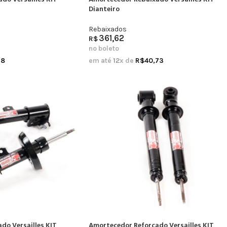
Dianteiro
Rebaixados
361,62
R$
no boleto
18
em até
12
x de
R$
40,73
do Versailles KIT
Amortecedor Reforçado Versailles KIT