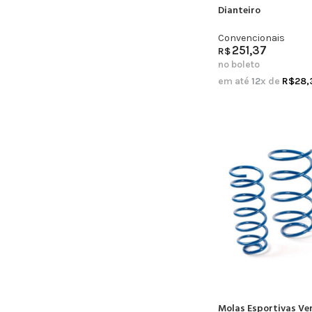
Dianteiro
Convencionais
251,37
R$
no boleto
em até
12
x de
R$
28,
Molas Esportivas Ver