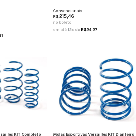
Convencionais
215,46
R$
no boleto
em até
12
x de
R$
24,27
31
sailles KIT Completo
Molas Esportivas Versailles KIT Dianteiro