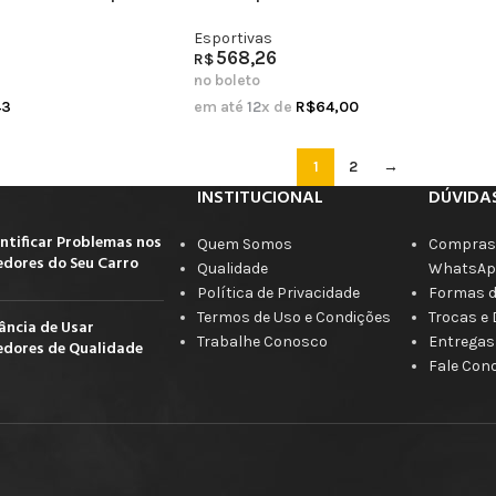
Esportivas
568,26
R$
no boleto
43
em até
12
x de
R$
64,00
1
2
→
INSTITUCIONAL
DÚVIDA
ntificar Problemas nos
Quem Somos
Compras 
dores do Seu Carro
Qualidade
WhatsAp
Política de Privacidade
Formas 
Termos de Uso e Condições
Trocas e
ância de Usar
Trabalhe Conosco
Entregas
dores de Qualidade
Fale Con