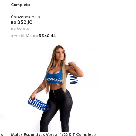
Completo
Convencionais
359,10
R$
no boleto
em até
12
x de
R$
40,44
ro
Molas Esportivas Versa 11/22 KIT Completo