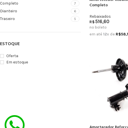
Completo
7
Completo
Dianteiro
6
Rebaixados
Traseiro
5
516,60
R$
no boleto
em até
12
x de
R$
58,
ESTOQUE
Oferta
Em estoque
Amortecedor Reforça