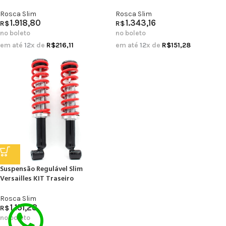
Rosca Slim
Rosca Slim
1.918,80
1.343,16
R$
R$
no boleto
no boleto
em até
12
x de
R$
216,11
em até
12
x de
R$
151,28
Suspensão Regulável Slim
Versailles KIT Traseiro
Rosca Slim
1.151,28
R$
no boleto