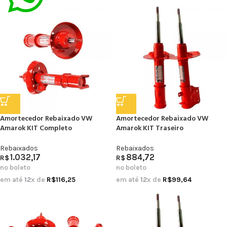
Amortecedor Rebaixado VW
Amortecedor Rebaixado VW
Amarok KIT Completo
Amarok KIT Traseiro
Rebaixados
Rebaixados
1.032,17
884,72
R$
R$
no boleto
no boleto
em até
12
x de
R$
116,25
em até
12
x de
R$
99,64