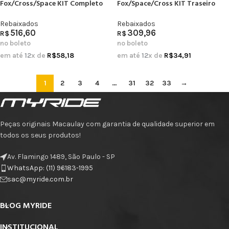
Fox/Cross/Space KIT Completo
Fox/Space/Cross KIT Traseiro
Rebaixados
Rebaixados
516,60
309,96
R$
R$
no boleto
no boleto
em até
12
x de
R$
58,18
em até
12
x de
R$
34,91
1
2
3
4
…
31
32
33
→
Peças originais Macaulay com garantia de qualidade superior em
todos os seus produtos!
Av. Flamingo 1489, São Paulo - SP
WhatsApp: (11) 96183-1995
sac@myride.com.br
BLOG MYRIDE
INSTITUCIONAL