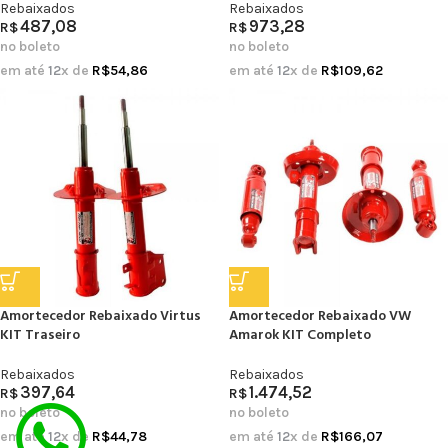
Rebaixados
Rebaixados
487,08
973,28
R$
R$
no boleto
no boleto
em até
12
x de
R$
54,86
em até
12
x de
R$
109,62
Amortecedor Rebaixado Virtus
Amortecedor Rebaixado VW
KIT Traseiro
Amarok KIT Completo
Rebaixados
Rebaixados
397,64
1.474,52
R$
R$
no boleto
no boleto
em até
12
x de
R$
44,78
em até
12
x de
R$
166,07