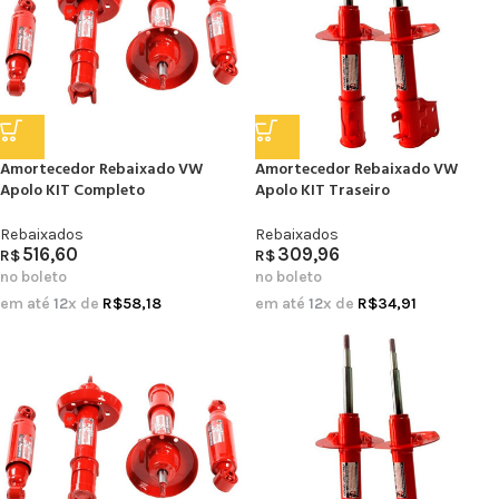
Amortecedor Rebaixado VW
Amortecedor Rebaixado VW
Apolo KIT Completo
Apolo KIT Traseiro
Rebaixados
Rebaixados
516,60
309,96
R$
R$
no boleto
no boleto
em até
12
x de
R$
58,18
em até
12
x de
R$
34,91