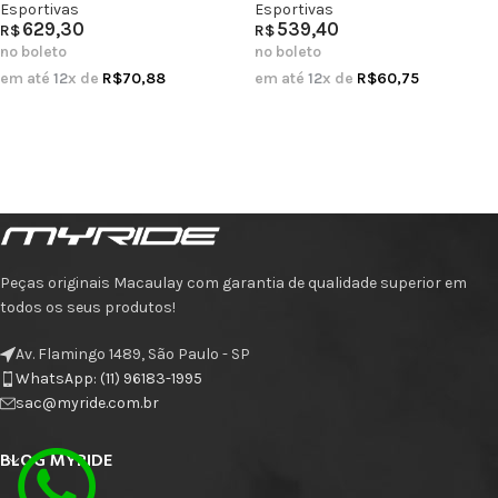
Esportivas
Esportivas
629,30
539,40
R$
R$
no boleto
no boleto
em até
12
x de
R$
70,88
em até
12
x de
R$
60,75
Peças originais Macaulay com garantia de qualidade superior em
todos os seus produtos!
Av. Flamingo 1489, São Paulo - SP
WhatsApp: (11) 96183-1995
sac@myride.com.br
BLOG MYRIDE