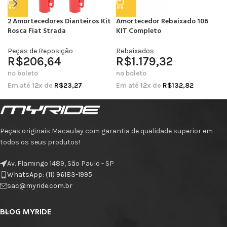
2 Amortecedores Dianteiros Kit
Amortecedor Rebaixado 106
Rosca Fiat Strada
KIT Completo
Peças de Reposição
Rebaixados
R$
206,64
R$
1.179,32
no boleto
no boleto
Em até
12
x de
R$
23,27
Em até
12
x de
R$
132,82
Peças originais Macaulay com garantia de qualidade superior em
todos os seus produtos!
Av. Flamingo 1489, São Paulo - SP
WhatsApp: (11) 96183-1995
sac@myride.com.br
BLOG MYRIDE