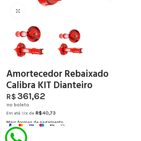
Clique para ampliar
Amortecedor Rebaixado
Calibra KIT Dianteiro
361,62
R$
no boleto
R$
40,73
Em até
12
x de
Mais formas de pagamento