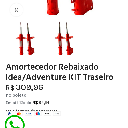
Clique para ampliar
Amortecedor Rebaixado
Idea/Adventure KIT Traseiro
309,96
R$
no boleto
R$
34,91
Em até
12
x de
Mais formas de pagamento