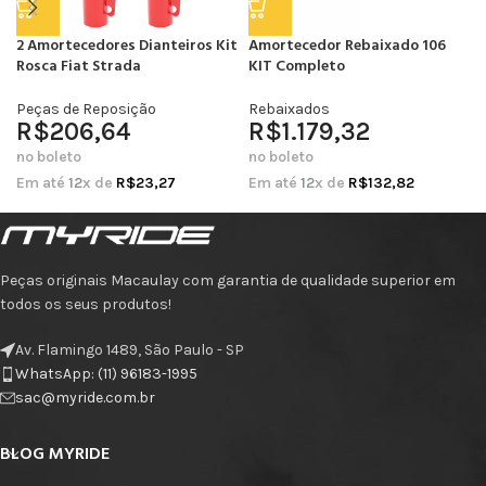
2 Amortecedores Dianteiros Kit
Amortecedor Rebaixado 106
Rosca Fiat Strada
KIT Completo
Peças de Reposição
Rebaixados
R$
206,64
R$
1.179,32
no boleto
no boleto
Em até
12
x de
R$
23,27
Em até
12
x de
R$
132,82
Peças originais Macaulay com garantia de qualidade superior em
todos os seus produtos!
Av. Flamingo 1489, São Paulo - SP
WhatsApp: (11) 96183-1995
sac@myride.com.br
BLOG MYRIDE