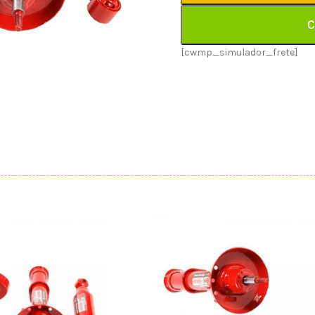
C
[cwmp_simulador_frete]