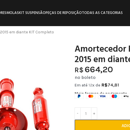
RES
MOLAS
KIT SUSPENSÃO
PEÇAS DE REPOSIÇÃO
TODAS AS CATEGORIAS
2015 em diante KIT Completo
Amortecedor 
2015 em diant
664,20
R$
no boleto
R$
74,81
Em até
12
x de
Mais formas de pagamento
ADI