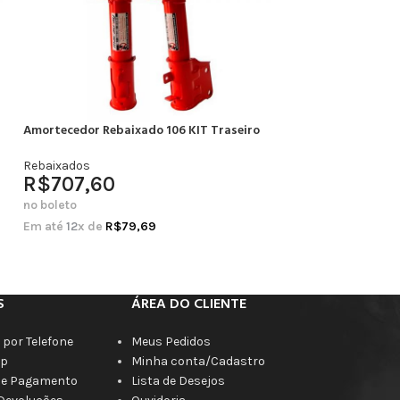
Amortecedor Rebaixado 106 KIT Traseiro
Amortecedor Rebai
Completo
Rebaixados
R$
707,60
Rebaixados
R$
664,20
no boleto
no boleto
Em até
12
x de
R$
79,69
Em até
12
x de
R$
7
S
ÁREA DO CLIENTE
por Telefone
Meus Pedidos
p
Minha conta/Cadastro
de Pagamento
Lista de Desejos