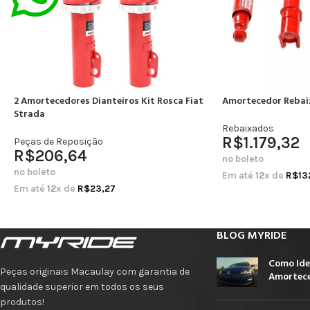
2 Amortecedores Dianteiros Kit Rosca Fiat
Amortecedor Rebai
Strada
Rebaixados
R$
1.179,32
Peças de Reposição
R$
206,64
no boleto
no boleto
Em até
12
x de
R$
13
Em até
12
x de
R$
23,27
BLOG MYRIDE
Como Ide
Peças originais Macaulay com garantia de
Amortece
qualidade superior em todos os seus
produtos!