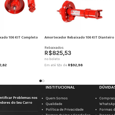
xado 106 KIT Completo
Amortecedor Rebaixado 106 KIT Dianteiro
Rebaixados
R$
825,53
no boleto
2,82
Em até
12
x de
R$
92,98
INSTITUCIONAL
DÚVIDA
ntificar Problemas nos
Quem Somos
Compras 
dores do Seu Carro
Qualidade
WhatsAp
Política de Privacidade
Formas 