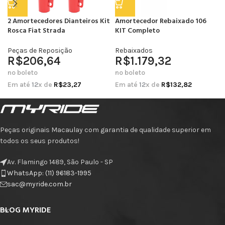
2 Amortecedores Dianteiros Kit
Amortecedor Rebaixado 106
Rosca Fiat Strada
KIT Completo
Peças de Reposição
Rebaixados
R$
206,64
R$
1.179,32
no boleto
no boleto
Em até
12
x de
R$
23,27
Em até
12
x de
R$
132,82
Peças originais Macaulay com garantia de qualidade superior em
todos os seus produtos!
Av. Flamingo 1489, São Paulo - SP
WhatsApp: (11) 96183-1995
sac@myride.com.br
BLOG MYRIDE