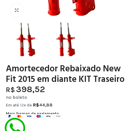
Clique para ampliar
Amortecedor Rebaixado New
Fit 2015 em diante KIT Traseiro
398,52
R$
no boleto
R$
44,88
Em até
12
x de
Mais formas de pagamento