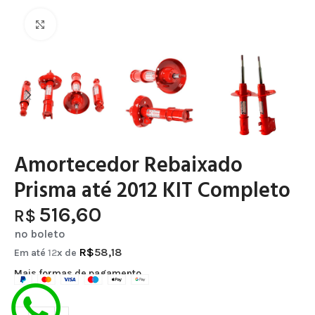
Clique para ampliar
Amortecedor Rebaixado
Prisma até 2012 KIT Completo
516,60
R$
no boleto
R$
58,18
Em até
12
x de
Mais formas de pagamento