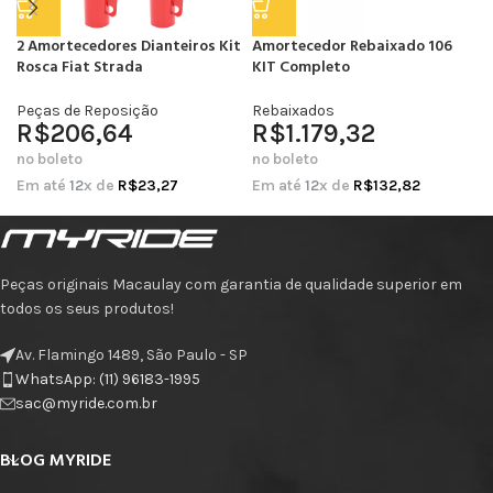
2 Amortecedores Dianteiros Kit
Amortecedor Rebaixado 106
Rosca Fiat Strada
KIT Completo
Peças de Reposição
Rebaixados
R$
206,64
R$
1.179,32
no boleto
no boleto
Em até
12
x de
R$
23,27
Em até
12
x de
R$
132,82
Peças originais Macaulay com garantia de qualidade superior em
todos os seus produtos!
Av. Flamingo 1489, São Paulo - SP
WhatsApp: (11) 96183-1995
sac@myride.com.br
BLOG MYRIDE