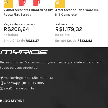
2 Amortecedores Dianteiros Kit
Amortecedor Rebaixado 106
Rosca Fiat Strada
KIT Completo
Peças de Reposição
Rebaixados
R$
206,64
R$
1.179,32
no boleto
no boleto
Em até
12
x de
R$
23,27
Em até
12
x de
R$
132,82
Peças originais Macaulay com garantia de qualidade superior em
todos os seus produtos!
Av. Flamingo 1489, São Paulo - SP
WhatsApp: (11) 96183-1995
sac@myride.com.br
BLOG MYRIDE