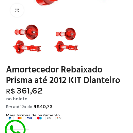
Clique para ampliar
Amortecedor Rebaixado
Prisma até 2012 KIT Dianteiro
361,62
R$
no boleto
R$
40,73
Em até
12
x de
Mais formas de pagamento