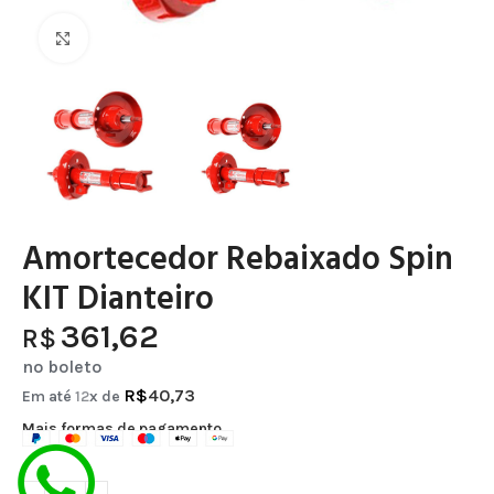
Clique para ampliar
Amortecedor Rebaixado Spin
KIT Dianteiro
361,62
R$
no boleto
R$
40,73
Em até
12
x de
Mais formas de pagamento