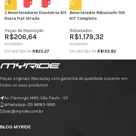
2 Amortecedores Dianteiros Kit
Amortecedor Rebaixado 106
Rosca Fiat Strada
KIT Completo
Peças de Reposição
Rebaixados
R$
206,64
R$
1.179,32
no boleto
no boleto
Em até
12
x de
R$
23,27
Em até
12
x de
R$
132,82
Peças originais Macaulay com garantia de qualidade superior em
todos os seus produtos!
Av. Flamingo 1489, São Paulo - SP
WhatsApp: (11) 96183-1995
sac@myride.com.br
BLOG MYRIDE