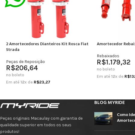
2 Amortecedores Dianteiros Kit Rosca Fiat
Amortecedor Rebai
Strada
Rebaixados
R$
1.179,32
Peças de Reposição
R$
206,64
no boleto
no boleto
Em até
12
x de
R$
13
Em até
12
x de
R$
23,27
BLOG MYRIDE
Como Ide
Peças originais Macaulay com garantia de
Amortece
qualidade superior em todos os seus
produtos!