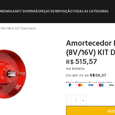
RES
MOLAS
KIT SUSPENSÃO
PEÇAS DE REPOSIÇÃO
TODAS AS CATEGORIAS
8V/16V) KIT Dianteiro
Amortecedor 
(8V/16V) KIT D
515,57
R$
no boleto
R$
58,07
Em até
12
x de
Mais formas de pagamento
ADI