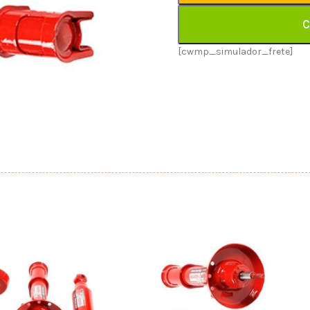
C
[cwmp_simulador_frete]