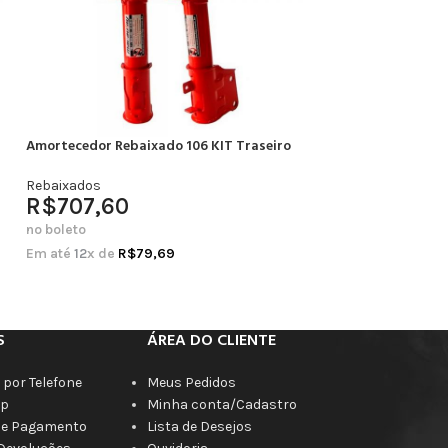
Amortecedor Rebaixado 106 KIT Traseiro
Amortecedor Rebai
Completo
Rebaixados
R$
707,60
Rebaixados
R$
664,20
no boleto
no boleto
Em até
12
x de
R$
79,69
Em até
12
x de
R$
7
S
ÁREA DO CLIENTE
por Telefone
Meus Pedidos
p
Minha conta/Cadastro
de Pagamento
Lista de Desejos