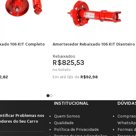
xado 106 KIT Completo
Amortecedor Rebaixado 106 KIT Dianteiro
Rebaixados
R$
825,53
no boleto
2,82
Em até
12
x de
R$
92,98
INSTITUCIONAL
DÚVIDA
ntificar Problemas nos
Quem Somos
Compras 
dores do Seu Carro
Qualidade
WhatsAp
Política de Privacidade
Formas 