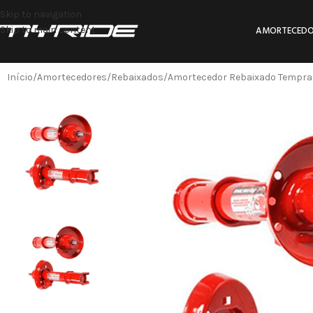
Skip to navigation
Skip to main content
AMORTECEDO
Início
Amortecedores
Rebaixados
Amortecedor Rebaixado Tempra (