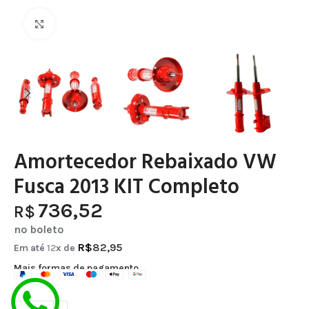
Clique para ampliar
Amortecedor Rebaixado VW
Fusca 2013 KIT Completo
736,52
R$
no boleto
R$
82,95
Em até
12
x de
Mais formas de pagamento