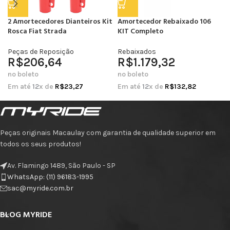
2 Amortecedores Dianteiros Kit
Amortecedor Rebaixado 106
Rosca Fiat Strada
KIT Completo
Peças de Reposição
Rebaixados
R$
206,64
R$
1.179,32
no boleto
no boleto
Em até
12
x de
R$
23,27
Em até
12
x de
R$
132,82
Peças originais Macaulay com garantia de qualidade superior em
todos os seus produtos!
Av. Flamingo 1489, São Paulo - SP
WhatsApp: (11) 96183-1995
sac@myride.com.br
BLOG MYRIDE