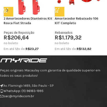
2 Amortecedores Dianteiros Kit
Amortecedor Rebaixado 106
Rosca Fiat Strada
KIT Completo
Peças de Reposição
Rebaixados
R$
206,64
R$
1.179,32
no boleto
no boleto
Em até
12
x de
R$
23,27
Em até
12
x de
R$
132,82
Peças originais Macaulay com garantia de qualidade superior em
todos os seus produtos!
Av. Flamingo 1489, São Paulo - SP
WhatsApp: (11) 96183-1995
sac@myride.com.br