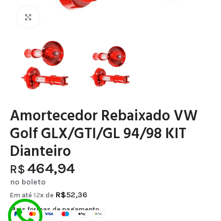
Clique para ampliar
Amortecedor Rebaixado VW
Golf GLX/GTI/GL 94/98 KIT
Dianteiro
464,94
R$
no boleto
R$
52,36
Em até
12
x de
Mais formas de pagamento