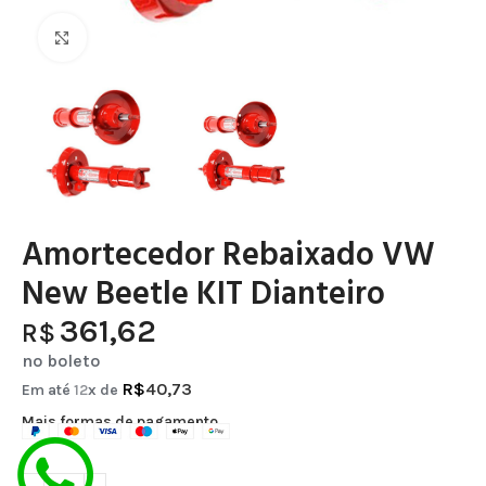
Clique para ampliar
Amortecedor Rebaixado VW
New Beetle KIT Dianteiro
361,62
R$
no boleto
R$
40,73
Em até
12
x de
Mais formas de pagamento