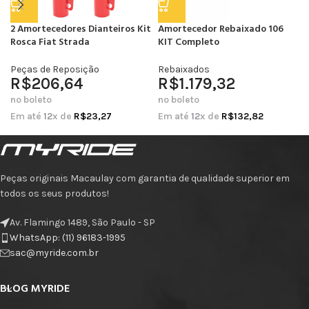
2 Amortecedores Dianteiros Kit
Amortecedor Rebaixado 106
Rosca Fiat Strada
KIT Completo
Peças de Reposição
Rebaixados
R$
206,64
R$
1.179,32
no boleto
no boleto
Em até
12
x de
R$
23,27
Em até
12
x de
R$
132,82
Peças originais Macaulay com garantia de qualidade superior em
todos os seus produtos!
Av. Flamingo 1489, São Paulo - SP
WhatsApp: (11) 96183-1995
sac@myride.com.br
BLOG MYRIDE