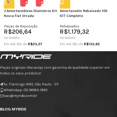
2 Amortecedores Dianteiros Kit
Amortecedor Rebaixado 106
Rosca Fiat Strada
KIT Completo
Peças de Reposição
Rebaixados
R$
206,64
R$
1.179,32
no boleto
no boleto
Em até
12
x de
R$
23,27
Em até
12
x de
R$
132,82
Peças originais Macaulay com garantia de qualidade superior em
todos os seus produtos!
Av. Flamingo 1489, São Paulo - SP
WhatsApp: (11) 96183-1995
sac@myride.com.br
BLOG MYRIDE