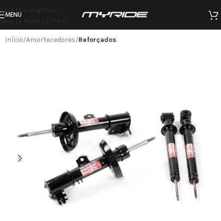
Skip to navigation
MENU
Skip to main content
Início
Amortecedores
Reforçados