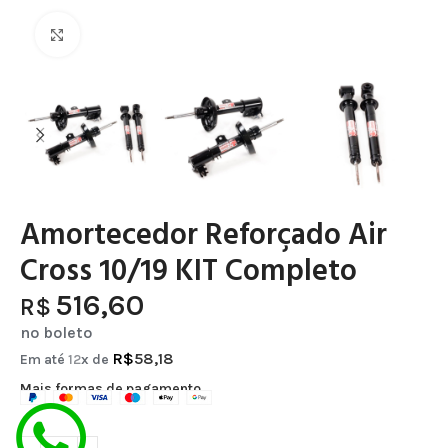
Clique para ampliar
Amortecedor Reforçado Air
Cross 10/19 KIT Completo
516,60
R$
no boleto
R$
58,18
Em até
12
x de
Mais formas de pagamento