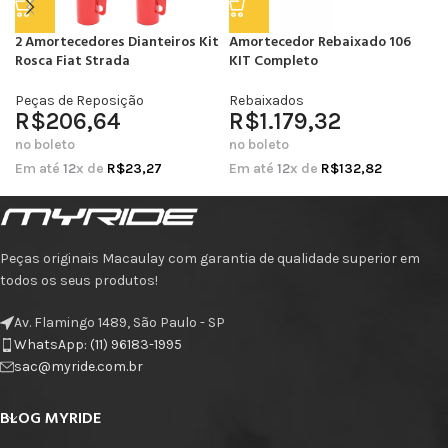
2 Amortecedores Dianteiros Kit
Amortecedor Rebaixado 106
Rosca Fiat Strada
KIT Completo
Peças de Reposição
Rebaixados
R$
206,64
R$
1.179,32
no boleto
no boleto
Em até
12
x de
R$
23,27
Em até
12
x de
R$
132,82
Peças originais Macaulay com garantia de qualidade superior em
todos os seus produtos!
Av. Flamingo 1489, São Paulo - SP
WhatsApp: (11) 96183-1995
sac@myride.com.br
BLOG MYRIDE