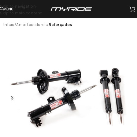
Skip to navigation
MENU
Skip to main content
Início
Amortecedores
Reforçados