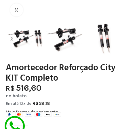
Clique para ampliar
Amortecedor Reforçado City
KIT Completo
516,60
R$
no boleto
R$
58,18
Em até
12
x de
Mais formas de pagamento