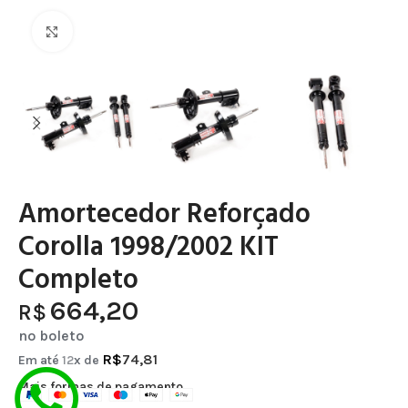
Clique para ampliar
Amortecedor Reforçado
Corolla 1998/2002 KIT
Completo
664,20
R$
no boleto
R$
74,81
Em até
12
x de
Mais formas de pagamento