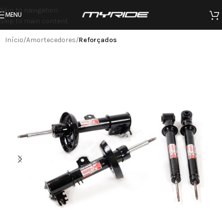
Skip to navigation
MENU
Skip to main content
Início
Amortecedores
Reforçados