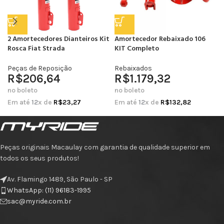
2 Amortecedores Dianteiros Kit
Amortecedor Rebaixado 106
Rosca Fiat Strada
KIT Completo
Peças de Reposição
Rebaixados
R$
206,64
R$
1.179,32
no boleto
no boleto
Em até
12
x de
R$
23,27
Em até
12
x de
R$
132,82
Peças originais Macaulay com garantia de qualidade superior em
todos os seus produtos!
Av. Flamingo 1489, São Paulo - SP
WhatsApp: (11) 96183-1995
sac@myride.com.br