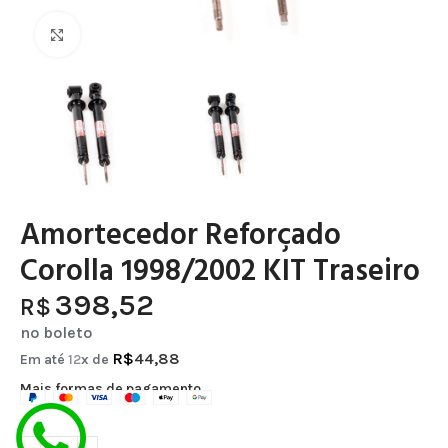
Clique para ampliar
Amortecedor Reforçado
Corolla 1998/2002 KIT Traseiro
398,52
R$
no boleto
R$
44,88
Em até
12
x de
Mais formas de pagamento