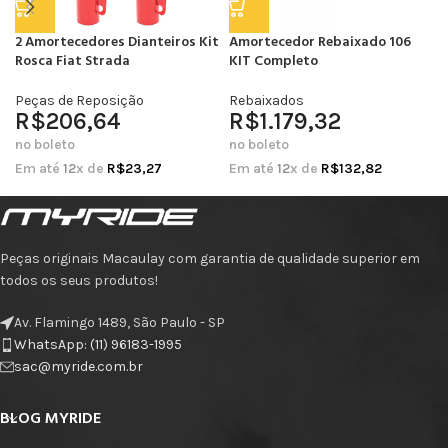
2 Amortecedores Dianteiros Kit
Amortecedor Rebaixado 106
Rosca Fiat Strada
KIT Completo
Peças de Reposição
Rebaixados
R$
206,64
R$
1.179,32
no boleto
no boleto
Em até
12
x de
R$
23,27
Em até
12
x de
R$
132,82
Peças originais Macaulay com garantia de qualidade superior em
todos os seus produtos!
Av. Flamingo 1489, São Paulo - SP
WhatsApp: (11) 96183-1995
sac@myride.com.br
BLOG MYRIDE