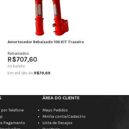
Amortecedor Rebaixado 106 KIT Traseiro
Amortecedor Rebai
Completo
Rebaixados
R$
707,60
Rebaixados
R$
664,20
no boleto
no boleto
Em até
12
x de
R$
79,69
Em até
12
x de
R$
7
S
ÁREA DO CLIENTE
por Telefone
Meus Pedidos
p
Minha conta/Cadastro
de Pagamento
Lista de Desejos