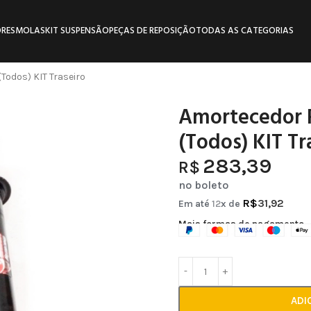
RES
MOLAS
KIT SUSPENSÃO
PEÇAS DE REPOSIÇÃO
TODAS AS CATEGORIAS
Todos) KIT Traseiro
Amortecedor R
(Todos) KIT Tr
283,39
R$
no boleto
R$
31,92
Em até
12
x de
Mais formas de pagamento
ADI