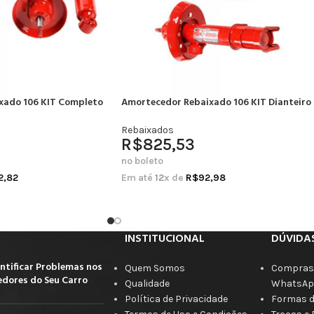
xado 106 KIT Completo
Amortecedor Rebaixado 106 KIT Dianteiro
Rebaixados
R$
825,53
no boleto
2,82
Em até
12
x de
R$
92,98
INSTITUCIONAL
DÚVIDA
ntificar Problemas nos
Quem Somos
Compras 
dores do Seu Carro
Qualidade
WhatsAp
Política de Privacidade
Formas 