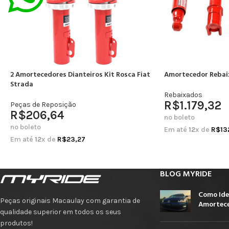
2 Amortecedores Dianteiros Kit Rosca Fiat
Amortecedor Rebai
Strada
Rebaixados
R$
1.179,32
Peças de Reposição
R$
206,64
no boleto
no boleto
Em até
12
x de
R$
13
Em até
12
x de
R$
23,27
BLOG MYRIDE
Como Ide
Peças originais Macaulay com garantia de
Amortece
qualidade superior em todos os seus
produtos!