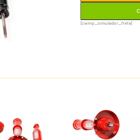
C
[cwmp_simulador_frete]