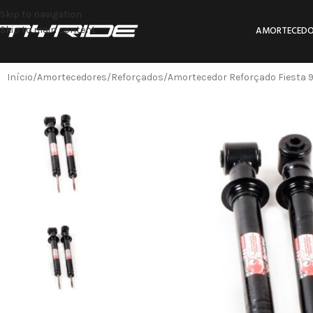
Skip to navigation
Skip to main content
AMORTECEDO
Início
Amortecedores
Reforçados
Amortecedor Reforçado Fiesta 96