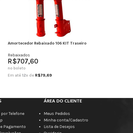
Amortecedor Rebaixado 106 KIT Traseiro
Amortecedor Rebai
Completo
Rebaixados
R$
707,60
Rebaixados
R$
664,20
no boleto
no boleto
Em até
12
x de
R$
79,69
Em até
12
x de
R$
7
S
ÁREA DO CLIENTE
por Telefone
Meus Pedidos
p
Minha conta/Cadastro
de Pagamento
Lista de Desejos