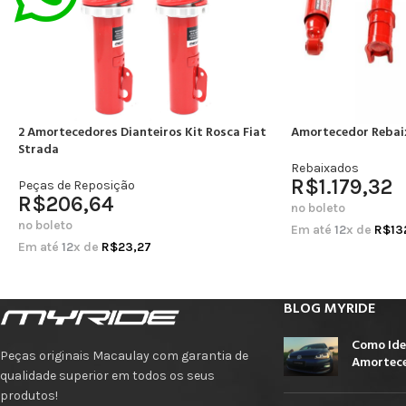
2 Amortecedores Dianteiros Kit Rosca Fiat
Amortecedor Rebai
Strada
Rebaixados
R$
1.179,32
Peças de Reposição
R$
206,64
no boleto
no boleto
Em até
12
x de
R$
13
Em até
12
x de
R$
23,27
BLOG MYRIDE
Como Ide
Peças originais Macaulay com garantia de
Amortece
qualidade superior em todos os seus
produtos!