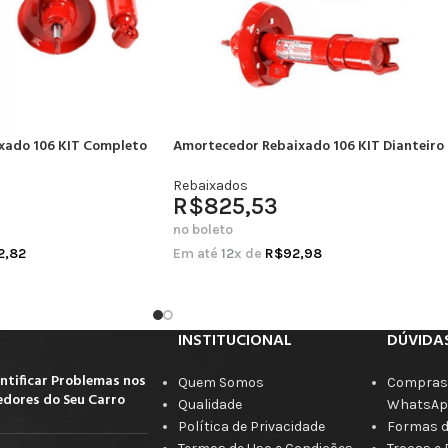
xado 106 KIT Completo
Amortecedor Rebaixado 106 KIT Dianteiro
Rebaixados
R$
825,53
no boleto
2,82
Em até
12
x de
R$
92,98
INSTITUCIONAL
DÚVIDA
ntificar Problemas nos
Quem Somos
Compras 
dores do Seu Carro
Qualidade
WhatsAp
Política de Privacidade
Formas 