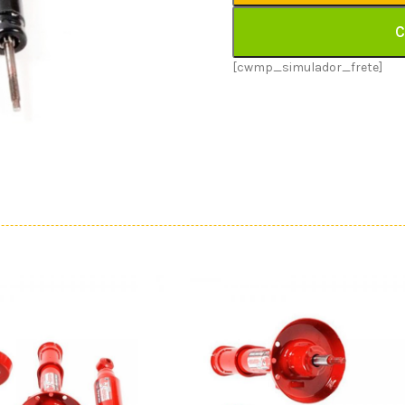
C
[cwmp_simulador_frete]