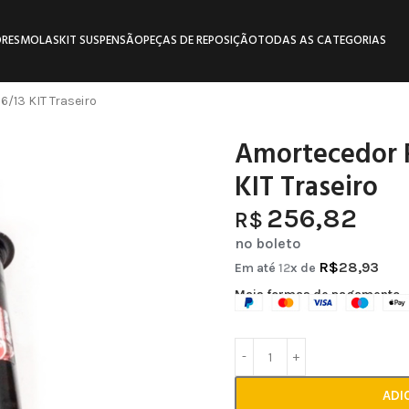
RES
MOLAS
KIT SUSPENSÃO
PEÇAS DE REPOSIÇÃO
TODAS AS CATEGORIAS
/13 KIT Traseiro
Amortecedor R
KIT Traseiro
256,82
R$
no boleto
R$
28,93
Em até
12
x de
Mais formas de pagamento
ADI