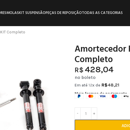
RES
MOLAS
KIT SUSPENSÃO
PEÇAS DE REPOSIÇÃO
TODAS AS CATEGORIAS
 KIT Completo
Amortecedor R
Completo
428,04
R$
no boleto
R$
48,21
Em até
12
x de
Mais formas de pagamento
ADI