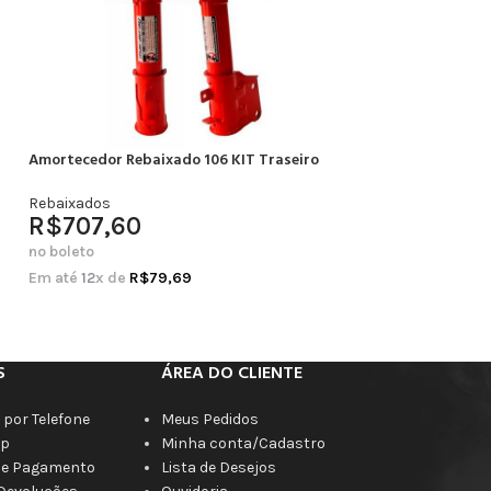
Amortecedor Rebaixado 106 KIT Traseiro
Amortecedor Rebai
Completo
Rebaixados
R$
707,60
Rebaixados
R$
664,20
no boleto
no boleto
Em até
12
x de
R$
79,69
Em até
12
x de
R$
7
S
ÁREA DO CLIENTE
por Telefone
Meus Pedidos
p
Minha conta/Cadastro
de Pagamento
Lista de Desejos