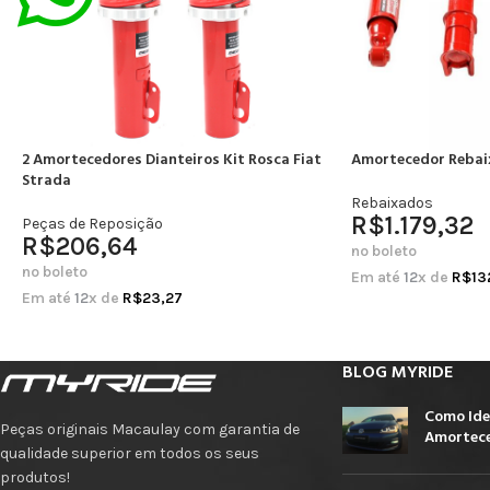
2 Amortecedores Dianteiros Kit Rosca Fiat
Amortecedor Rebai
Strada
Rebaixados
R$
1.179,32
Peças de Reposição
R$
206,64
no boleto
no boleto
Em até
12
x de
R$
13
Em até
12
x de
R$
23,27
BLOG MYRIDE
Como Ide
Peças originais Macaulay com garantia de
Amortece
qualidade superior em todos os seus
produtos!