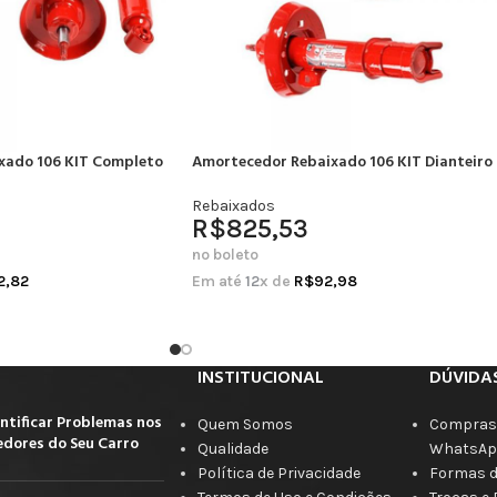
xado 106 KIT Completo
Amortecedor Rebaixado 106 KIT Dianteiro
Rebaixados
R$
825,53
no boleto
2,82
Em até
12
x de
R$
92,98
INSTITUCIONAL
DÚVIDA
ntificar Problemas nos
Quem Somos
Compras 
dores do Seu Carro
Qualidade
WhatsAp
Política de Privacidade
Formas 