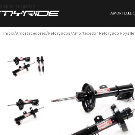
Skip to navigation
Skip to main content
AMORTECEDO
Início
Amortecedores
Reforçados
Amortecedor Reforçado Royalle