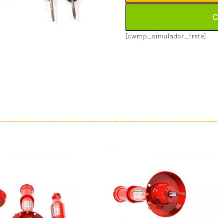
C
[cwmp_simulador_frete]