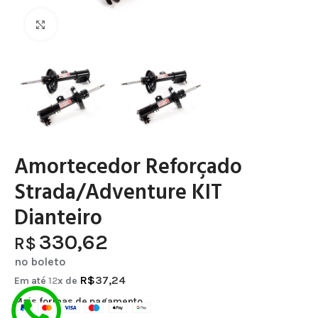
Clique para ampliar
Amortecedor Reforçado
Strada/Adventure KIT
Dianteiro
330,62
R$
no boleto
R$
37,24
Em até
12
x de
Mais formas de pagamento