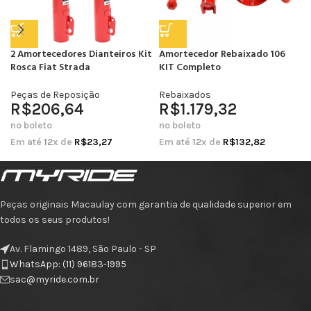
2 Amortecedores Dianteiros Kit
Amortecedor Rebaixado 106
Rosca Fiat Strada
KIT Completo
Peças de Reposição
Rebaixados
R$
206,64
R$
1.179,32
no boleto
no boleto
Em até
12
x de
R$
23,27
Em até
12
x de
R$
132,82
Peças originais Macaulay com garantia de qualidade superior em
todos os seus produtos!
Av. Flamingo 1489, São Paulo - SP
WhatsApp: (11) 96183-1995
sac@myride.com.br