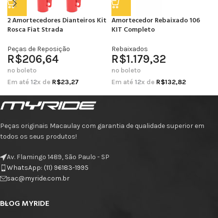
2 Amortecedores Dianteiros Kit
Amortecedor Rebaixado 106
Rosca Fiat Strada
KIT Completo
Peças de Reposição
Rebaixados
R$
206,64
R$
1.179,32
no boleto
no boleto
Em até
12
x de
R$
23,27
Em até
12
x de
R$
132,82
Peças originais Macaulay com garantia de qualidade superior em
todos os seus produtos!
Av. Flamingo 1489, São Paulo - SP
WhatsApp: (11) 96183-1995
sac@myride.com.br
BLOG MYRIDE