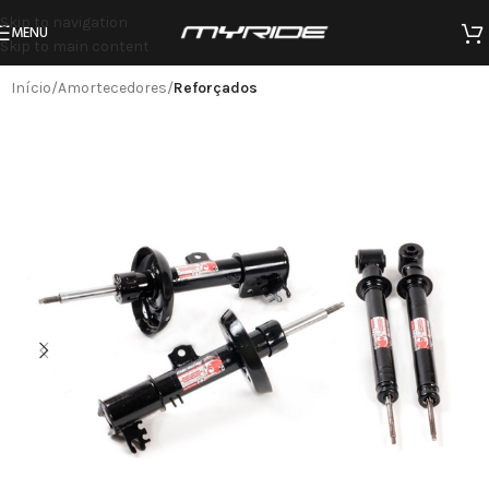
Skip to navigation
MENU
Skip to main content
Início
Amortecedores
Reforçados