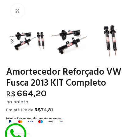
Clique para ampliar
Amortecedor Reforçado VW
Fusca 2013 KIT Completo
664,20
R$
no boleto
R$
74,81
Em até
12
x de
Mais formas de pagamento