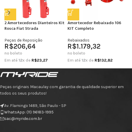
2 Amortecedores Dianteiros Kit
Amortecedor Rebaixado 106
Rosca Fiat Strada
KIT Completo
Peças de Reposição
Rebaixados
R$
206,64
R$
1.179,32
no boleto
no boleto
Em até
12
x de
R$
23,27
Em até
12
x de
R$
132,82
Peças originais Macaulay com garantia de qualidade superior em
todos os seus produtos!
Av. Flamingo 1489, São Paulo - SP
WhatsApp: (11) 96183-1995
sac@myride.com.br