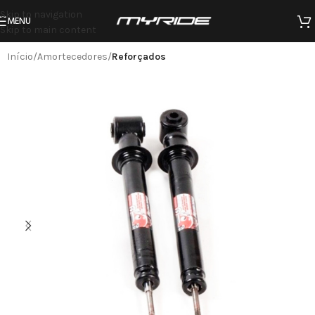
Skip to navigation
MENU
Skip to main content
Início
Amortecedores
Reforçados