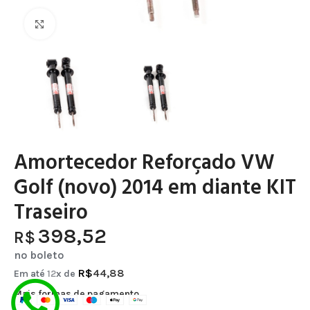
Clique para ampliar
Amortecedor Reforçado VW
Golf (novo) 2014 em diante KIT
Traseiro
398,52
R$
no boleto
R$
44,88
Em até
12
x de
Mais formas de pagamento