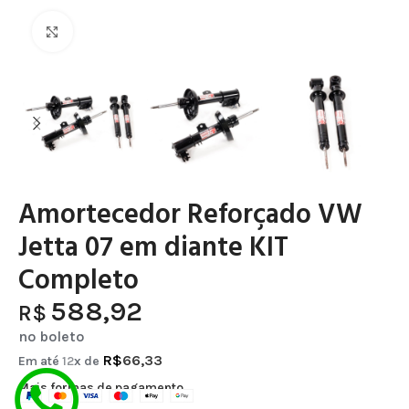
Clique para ampliar
Amortecedor Reforçado VW
Jetta 07 em diante KIT
Completo
588,92
R$
no boleto
R$
66,33
Em até
12
x de
Mais formas de pagamento