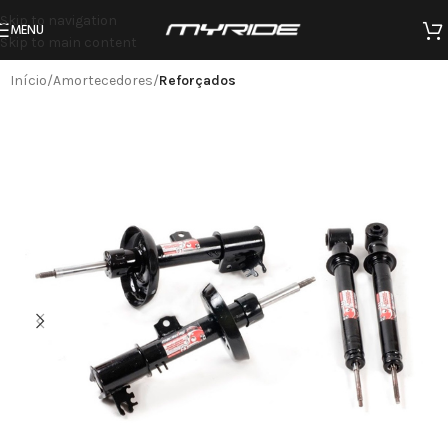
Skip to navigation
MENU
Skip to main content
Início
Amortecedores
Reforçados