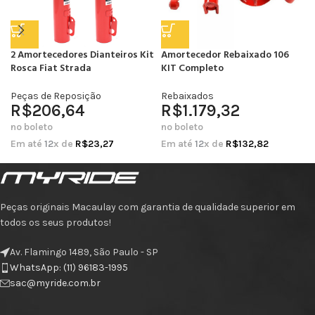
2 Amortecedores Dianteiros Kit
Amortecedor Rebaixado 106
Rosca Fiat Strada
KIT Completo
Peças de Reposição
Rebaixados
R$
206,64
R$
1.179,32
no boleto
no boleto
Em até
12
x de
R$
23,27
Em até
12
x de
R$
132,82
Peças originais Macaulay com garantia de qualidade superior em
todos os seus produtos!
Av. Flamingo 1489, São Paulo - SP
WhatsApp: (11) 96183-1995
sac@myride.com.br