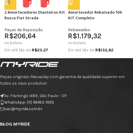
2 Amortecedores Dianteiros Kit
Amortecedor Rebaixado 106
Rosca Fiat Strada
KIT Completo
Peças de Reposição
Rebaixados
R$
206,64
R$
1.179,32
no boleto
no boleto
Em até
12
x de
R$
23,27
Em até
12
x de
R$
132,82
Peças originais Macaulay com garantia de qualidade superior em
todos os seus produtos!
Av. Flamingo 1489, São Paulo - SP
WhatsApp: (11) 96183-1995
sac@myride.com.br
BLOG MYRIDE