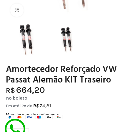
Clique para ampliar
Amortecedor Reforçado VW
Passat Alemão KIT Traseiro
664,20
R$
no boleto
R$
74,81
Em até
12
x de
Mais formas de pagamento