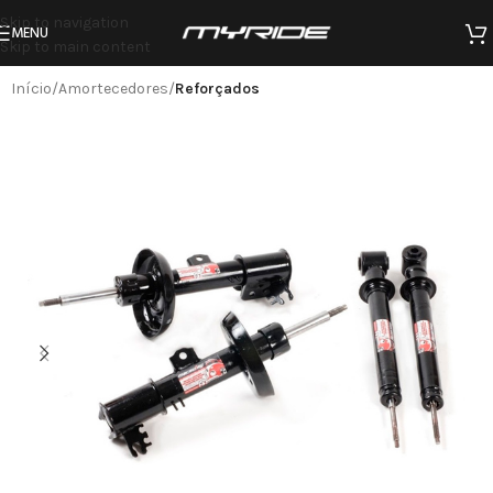
Skip to navigation
MENU
Skip to main content
Início
Amortecedores
Reforçados