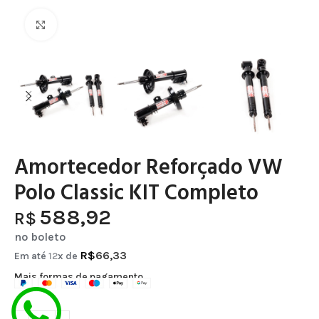
Clique para ampliar
Amortecedor Reforçado VW
Polo Classic KIT Completo
588,92
R$
no boleto
R$
66,33
Em até
12
x de
Mais formas de pagamento