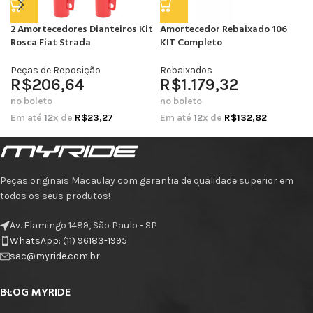
2 Amortecedores Dianteiros Kit
Amortecedor Rebaixado 106
Rosca Fiat Strada
KIT Completo
Peças de Reposição
Rebaixados
R$
206,64
R$
1.179,32
no boleto
no boleto
Em até
12
x de
R$
23,27
Em até
12
x de
R$
132,82
Peças originais Macaulay com garantia de qualidade superior em
todos os seus produtos!
Av. Flamingo 1489, São Paulo - SP
WhatsApp: (11) 96183-1995
sac@myride.com.br
BLOG MYRIDE