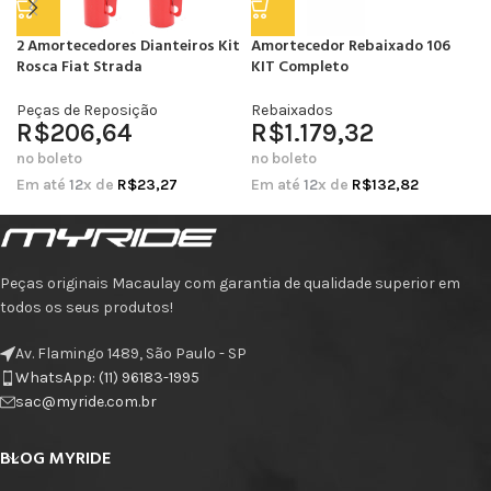
2 Amortecedores Dianteiros Kit
Amortecedor Rebaixado 106
Rosca Fiat Strada
KIT Completo
Peças de Reposição
Rebaixados
R$
206,64
R$
1.179,32
no boleto
no boleto
Em até
12
x de
R$
23,27
Em até
12
x de
R$
132,82
Peças originais Macaulay com garantia de qualidade superior em
todos os seus produtos!
Av. Flamingo 1489, São Paulo - SP
WhatsApp: (11) 96183-1995
sac@myride.com.br
BLOG MYRIDE