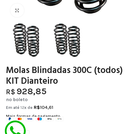
Clique para ampliar
Molas Blindadas 300C (todos)
KIT Dianteiro
928,85
R$
no boleto
R$
104,61
Em até
12
x de
Mais formas de pagamento