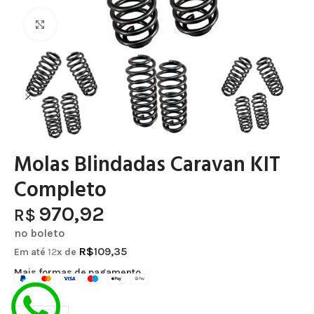
Clique para ampliar
Molas Blindadas Caravan KIT
Completo
970,92
R$
no boleto
R$
109,35
Em até
12
x de
Mais formas de pagamento