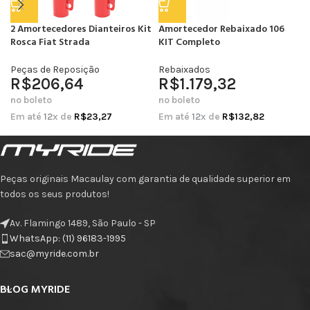
2 Amortecedores Dianteiros Kit
Amortecedor Rebaixado 106
Rosca Fiat Strada
KIT Completo
Peças de Reposição
Rebaixados
R$
206,64
R$
1.179,32
no boleto
no boleto
Em até
12
x de
R$
23,27
Em até
12
x de
R$
132,82
Peças originais Macaulay com garantia de qualidade superior em
todos os seus produtos!
Av. Flamingo 1489, São Paulo - SP
WhatsApp: (11) 96183-1995
sac@myride.com.br
BLOG MYRIDE