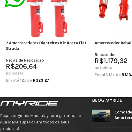
2 Amortecedores Dianteiros Kit Rosca Fiat
Amortecedor Rebai
Strada
Rebaixados
R$
1.179,32
Peças de Reposição
R$
206,64
no boleto
no boleto
Em até
12
x de
R$
13
Em até
12
x de
R$
23,27
BLOG MYRIDE
Como Ide
Peças originais Macaulay com garantia de
Amortece
qualidade superior em todos os seus
produtos!