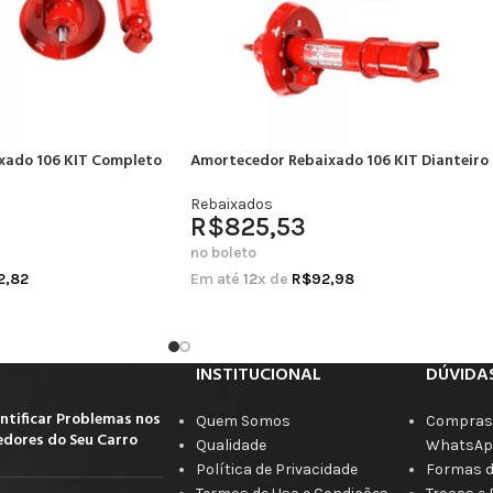
xado 106 KIT Completo
Amortecedor Rebaixado 106 KIT Dianteiro
Rebaixados
R$
825,53
no boleto
2,82
Em até
12
x de
R$
92,98
INSTITUCIONAL
DÚVIDA
ntificar Problemas nos
Quem Somos
Compras 
dores do Seu Carro
Qualidade
WhatsAp
Política de Privacidade
Formas 