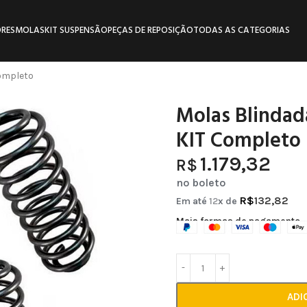
RES
MOLAS
KIT SUSPENSÃO
PEÇAS DE REPOSIÇÃO
TODAS AS CATEGORIAS
ompleto
Molas Blindad
KIT Completo
1.179,32
R$
no boleto
R$
132,82
Em até
12
x de
Mais formas de pagamento
ADI