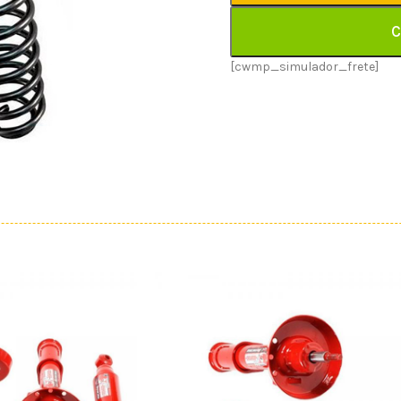
C
[cwmp_simulador_frete]