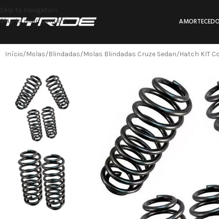
Skip to navigation
Skip to main content
AMORTECEDO
Início
Molas
Blindadas
Molas Blindadas Cruze Sedan/Hatch KIT C