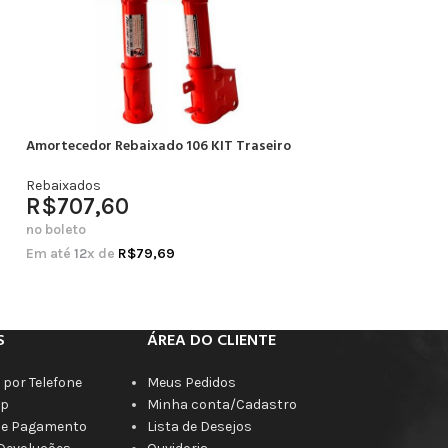
Amortecedor Rebaixado 106 KIT Traseiro
Amortecedor Rebai
Completo
Rebaixados
R$
707,60
Rebaixados
R$
664,20
no boleto
no boleto
Em até
12
x de
R$
79,69
Em até
12
x de
R$
7
S
ÁREA DO CLIENTE
por Telefone
Meus Pedidos
p
Minha conta/Cadastro
de Pagamento
Lista de Desejos