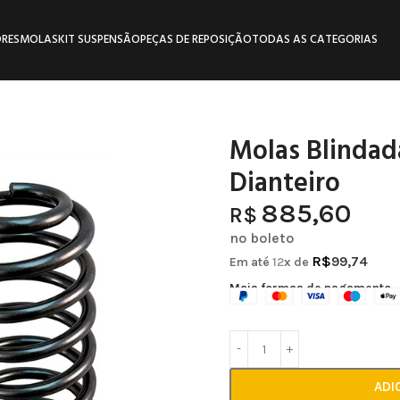
RES
MOLAS
KIT SUSPENSÃO
PEÇAS DE REPOSIÇÃO
TODAS AS CATEGORIAS
Molas Blindad
Dianteiro
885,60
R$
no boleto
R$
99,74
Em até
12
x de
Mais formas de pagamento
ADI