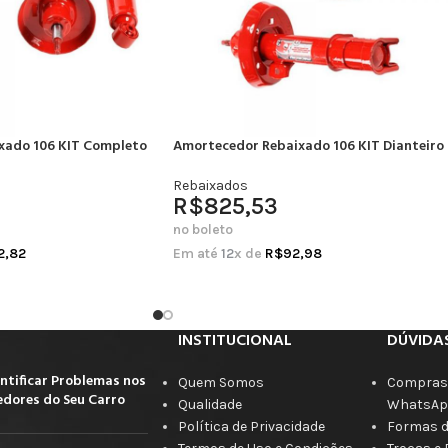
xado 106 KIT Completo
Amortecedor Rebaixado 106 KIT Dianteiro
Rebaixados
R$
825,53
no boleto
2,82
Em até
12
x de
R$
92,98
INSTITUCIONAL
DÚVIDA
ntificar Problemas nos
Quem Somos
Compras 
dores do Seu Carro
Qualidade
WhatsAp
Política de Privacidade
Formas 