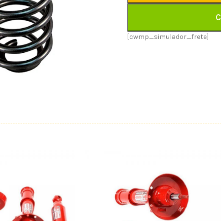
C
[cwmp_simulador_frete]