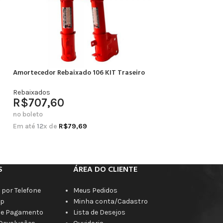
Amortecedor Rebaixado 106 KIT Traseiro
Amortecedor Rebai
Completo
Rebaixados
R$
707,60
Rebaixados
R$
664,20
no boleto
no boleto
Em até
12
x de
R$
79,69
Em até
12
x de
R$
7
S
ÁREA DO CLIENTE
por Telefone
Meus Pedidos
p
Minha conta/Cadastro
de Pagamento
Lista de Desejos