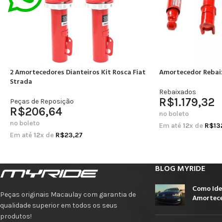
2 Amortecedores Dianteiros Kit Rosca Fiat
Amortecedor Rebai
Strada
Rebaixados
R$
1.179,32
Peças de Reposição
R$
206,64
no boleto
no boleto
Em até
12
x de
R$
13
Em até
12
x de
R$
23,27
BLOG MYRIDE
Como Ide
Peças originais Macaulay com garantia de
Amortece
qualidade superior em todos os seus
produtos!