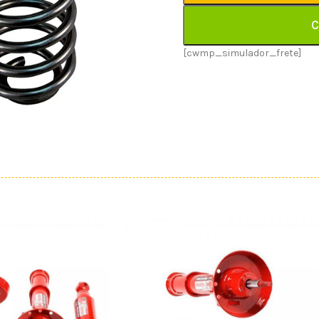
C
[cwmp_simulador_frete]