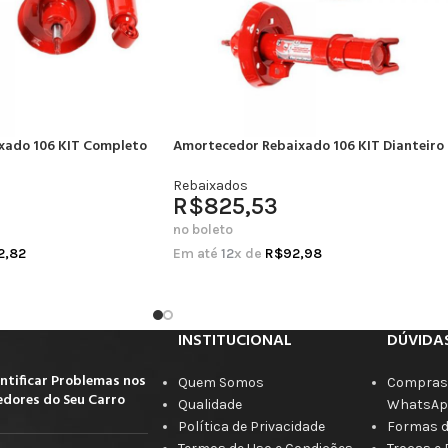
xado 106 KIT Completo
Amortecedor Rebaixado 106 KIT Dianteiro
Rebaixados
R$
825,53
no boleto
2,82
Em até
12
x de
R$
92,98
INSTITUCIONAL
DÚVIDA
ntificar Problemas nos
Quem Somos
Compras 
dores do Seu Carro
Qualidade
WhatsAp
Política de Privacidade
Formas 