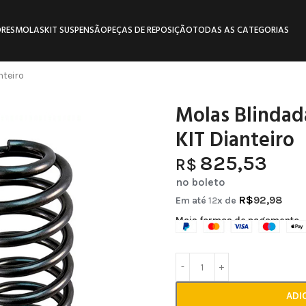
RES
MOLAS
KIT SUSPENSÃO
PEÇAS DE REPOSIÇÃO
TODAS AS CATEGORIAS
nteiro
Molas Blindad
KIT Dianteiro
825,53
R$
no boleto
R$
92,98
Em até
12
x de
Mais formas de pagamento
ADI