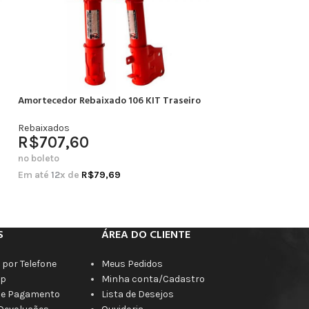
Amortecedor Rebaixado 106 KIT Traseiro
Amortecedor Rebai
Completo
Rebaixados
R$
707,60
Rebaixados
R$
664,20
no boleto
no boleto
Em até
12
x de
R$
79,69
Em até
12
x de
R$
7
S
ÁREA DO CLIENTE
por Telefone
Meus Pedidos
p
Minha conta/Cadastro
de Pagamento
Lista de Desejos