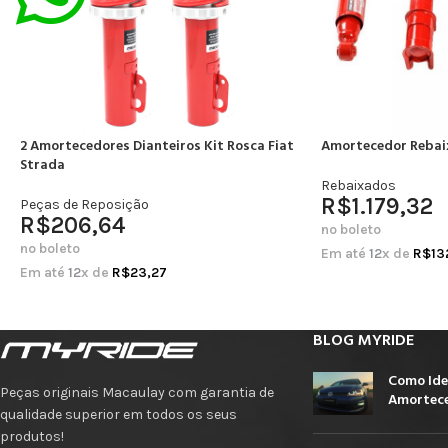
2 Amortecedores Dianteiros Kit Rosca Fiat
Amortecedor Rebai
Strada
Rebaixados
R$
1.179,32
Peças de Reposição
R$
206,64
no boleto
no boleto
Em até
12
x de
R$
13
Em até
12
x de
R$
23,27
BLOG MYRIDE
Como Ide
Peças originais Macaulay com garantia de
Amortece
qualidade superior em todos os seus
produtos!