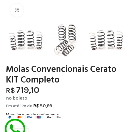
Clique para ampliar
Molas Convencionais Cerato
KIT Completo
719,10
R$
no boleto
R$
80,99
Em até
12
x de
Mais formas de pagamento