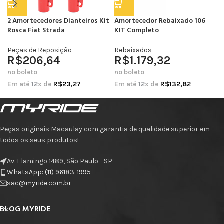
2 Amortecedores Dianteiros Kit
Amortecedor Rebaixado 106
Rosca Fiat Strada
KIT Completo
Peças de Reposição
Rebaixados
R$
206,64
R$
1.179,32
no boleto
no boleto
Em até
12
x de
R$
23,27
Em até
12
x de
R$
132,82
Peças originais Macaulay com garantia de qualidade superior em
todos os seus produtos!
Av. Flamingo 1489, São Paulo - SP
WhatsApp: (11) 96183-1995
sac@myride.com.br
BLOG MYRIDE