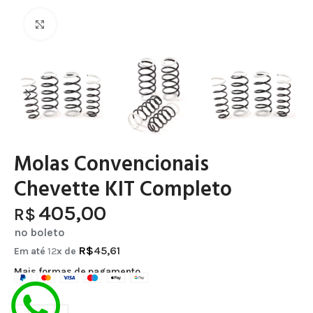
Clique para ampliar
Molas Convencionais
Chevette KIT Completo
405,00
R$
no boleto
R$
45,61
Em até
12
x de
Mais formas de pagamento