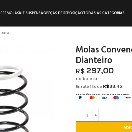
RES
MOLAS
KIT SUSPENSÃO
PEÇAS DE REPOSIÇÃO
TODAS AS CATEGORIAS
teiro
Molas Convenc
Dianteiro
297,00
R$
no boleto
R$
33,45
Em até
12
x de
Mais formas de pagamento
ADI