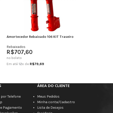
Amortecedor Rebaixado 106 KIT Traseiro
Amortecedor Rebai
Completo
Rebaixados
R$
707,60
Rebaixados
R$
664,20
no boleto
no boleto
Em até
12
x de
R$
79,69
Em até
12
x de
R$
7
S
ÁREA DO CLIENTE
por Telefone
Meus Pedidos
p
Minha conta/Cadastro
de Pagamento
Lista de Desejos