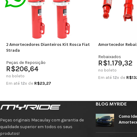
2 Amortecedores Dianteiros Kit Rosca Fiat
Amortecedor Rebai
Strada
Rebaixados
R$
1.179,32
Peças de Reposição
R$
206,64
no boleto
no boleto
Em até
12
x de
R$
13
Em até
12
x de
R$
23,27
BLOG MYRIDE
Como Ide
Peças originais Macaulay com garantia de
Amortece
qualidade superior em todos os seus
produtos!