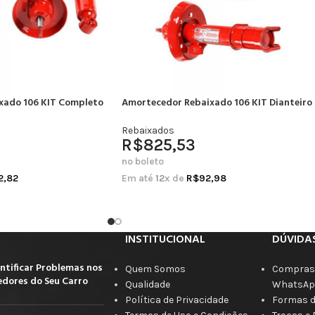
xado 106 KIT Completo
Amortecedor Rebaixado 106 KIT Dianteiro
Rebaixados
R$
825,53
no boleto
2,82
Em até
12
x de
R$
92,98
INSTITUCIONAL
DÚVIDA
ntificar Problemas nos
Quem Somos
Compras 
dores do Seu Carro
Qualidade
WhatsAp
Política de Privacidade
Formas 