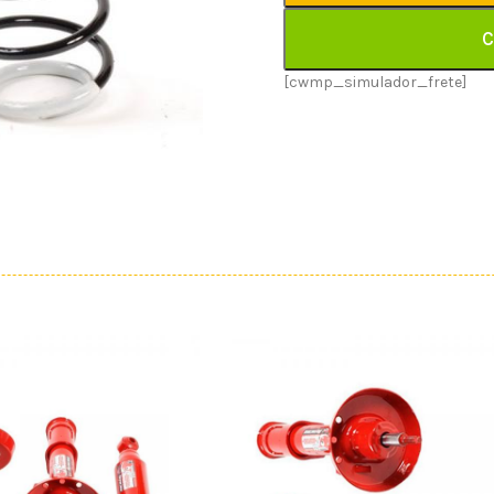
C
[cwmp_simulador_frete]