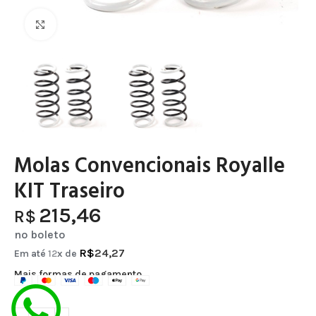
Clique para ampliar
Molas Convencionais Royalle
KIT Traseiro
215,46
R$
no boleto
R$
24,27
Em até
12
x de
Mais formas de pagamento