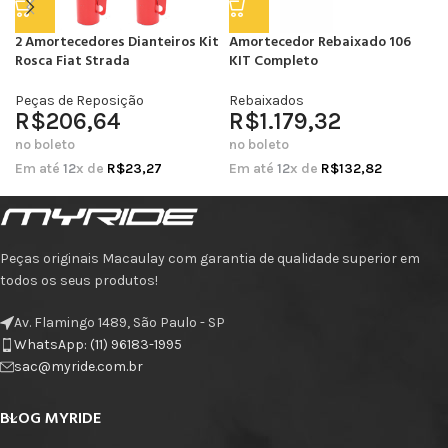
2 Amortecedores Dianteiros Kit
Amortecedor Rebaixado 106
Rosca Fiat Strada
KIT Completo
Peças de Reposição
Rebaixados
R$
206,64
R$
1.179,32
no boleto
no boleto
Em até
12
x de
R$
23,27
Em até
12
x de
R$
132,82
Peças originais Macaulay com garantia de qualidade superior em
todos os seus produtos!
Av. Flamingo 1489, São Paulo - SP
WhatsApp: (11) 96183-1995
sac@myride.com.br
BLOG MYRIDE