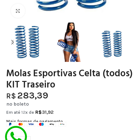
Clique para ampliar
Molas Esportivas Celta (todos)
KIT Traseiro
283,39
R$
no boleto
R$
31,92
Em até
12
x de
Mais formas de pagamento