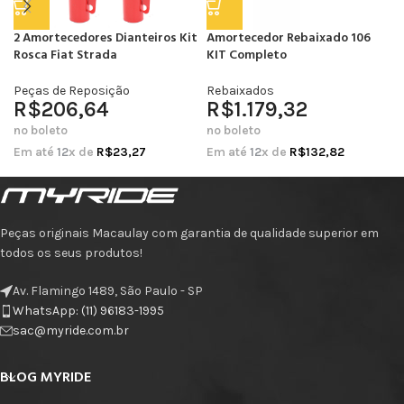
2 Amortecedores Dianteiros Kit
Amortecedor Rebaixado 106
Rosca Fiat Strada
KIT Completo
Peças de Reposição
Rebaixados
R$
206,64
R$
1.179,32
no boleto
no boleto
Em até
12
x de
R$
23,27
Em até
12
x de
R$
132,82
Peças originais Macaulay com garantia de qualidade superior em
todos os seus produtos!
Av. Flamingo 1489, São Paulo - SP
WhatsApp: (11) 96183-1995
sac@myride.com.br
BLOG MYRIDE