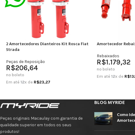
2 Amortecedores Dianteiros Kit Rosca Fiat
Amortecedor Rebai
Strada
Rebaixados
R$
1.179,32
Peças de Reposição
R$
206,64
no boleto
no boleto
Em até
12
x de
R$
13
Em até
12
x de
R$
23,27
BLOG MYRIDE
Como Ide
Peças originais Macaulay com garantia de
Amortece
qualidade superior em todos os seus
produtos!