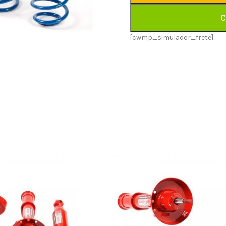
C
[cwmp_simulador_frete]