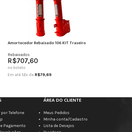
Amortecedor Rebaixado 106 KIT Traseiro
Amortecedor Rebai
Completo
Rebaixados
R$
707,60
Rebaixados
R$
664,20
no boleto
no boleto
Em até
12
x de
R$
79,69
Em até
12
x de
R$
7
S
ÁREA DO CLIENTE
por Telefone
Meus Pedidos
p
Minha conta/Cadastro
de Pagamento
Lista de Desejos