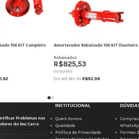
xado 106 KIT Completo
Amortecedor Rebaixado 106 KIT Dianteiro
Rebaixados
R$
825,53
no boleto
2,82
Em até
12
x de
R$
92,98
INSTITUCIONAL
DÚVIDA
ntificar Problemas nos
Quem Somos
Compras 
dores do Seu Carro
Qualidade
WhatsAp
Política de Privacidade
Formas 