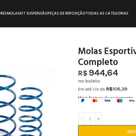
RES
MOLAS
KIT SUSPENSÃO
PEÇAS DE REPOSIÇÃO
TODAS AS CATEGORIAS
Molas Esportiv
Completo
944,64
R$
no boleto
R$
106,39
Em até
12
x de
Mais formas de pagamento
ADI