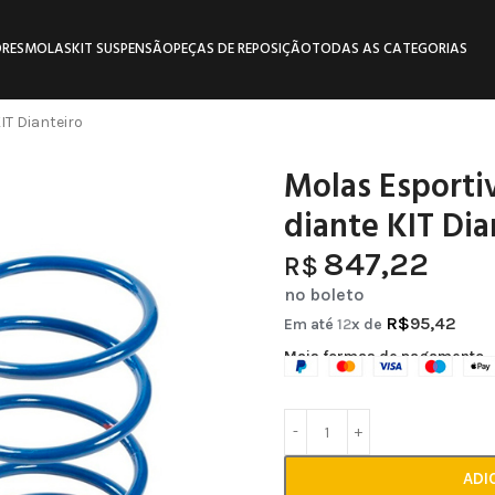
RES
MOLAS
KIT SUSPENSÃO
PEÇAS DE REPOSIÇÃO
TODAS AS CATEGORIAS
IT Dianteiro
Molas Esporti
diante KIT Dia
847,22
R$
no boleto
R$
95,42
Em até
12
x de
Mais formas de pagamento
ADI