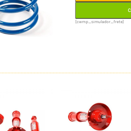
C
[cwmp_simulador_frete]