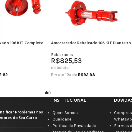
xado 106 KIT Completo
Amortecedor Rebaixado 106 KIT Dianteiro
Rebaixados
R$
825,53
no boleto
2,82
Em até
12
x de
R$
92,98
INSTITUCIONAL
DÚVIDA
ntificar Problemas nos
Quem Somos
Compras 
dores do Seu Carro
Qualidade
WhatsAp
Política de Privacidade
Formas 