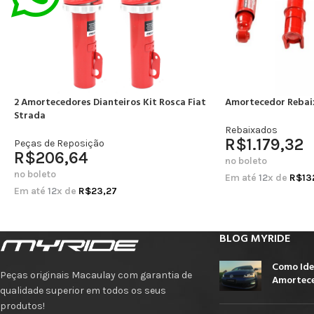
2 Amortecedores Dianteiros Kit Rosca Fiat
Amortecedor Rebai
Strada
Rebaixados
R$
1.179,32
Peças de Reposição
R$
206,64
no boleto
no boleto
Em até
12
x de
R$
13
Em até
12
x de
R$
23,27
BLOG MYRIDE
Como Ide
Peças originais Macaulay com garantia de
Amortece
qualidade superior em todos os seus
produtos!