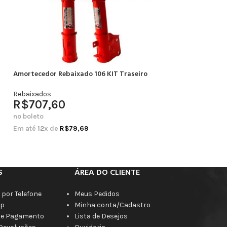
Amortecedor Rebaixado 106 KIT Traseiro
Amortecedor Rebai
Completo
Rebaixados
R$
707,60
Rebaixados
R$
664,20
no boleto
no boleto
Em até
12
x de
R$
79,69
Em até
12
x de
R$
7
S
ÁREA DO CLIENTE
por Telefone
Meus Pedidos
p
Minha conta/Cadastro
de Pagamento
Lista de Desejos