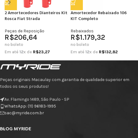
2 Amortecedores Dianteiros Kit
Amortecedor Rebaixado 106
Rosca Fiat Strada
KIT Completo
Peças de Reposição
Rebaixados
R$
206,64
R$
1.179,32
no boleto
no boleto
Em até
12
x de
R$
23,27
Em até
12
x de
R$
132,82
Peças originais Macaulay com garantia de qualidade superior em
todos os seus produtos!
Av. Flamingo 1489, São Paulo - SP
WhatsApp: (11) 96183-1995
sac@myride.com.br
BLOG MYRIDE