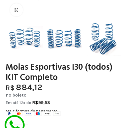
Clique para ampliar
Molas Esportivas I30 (todos)
KIT Completo
884,12
R$
no boleto
R$
99,58
Em até
12
x de
Mais formas de pagamento