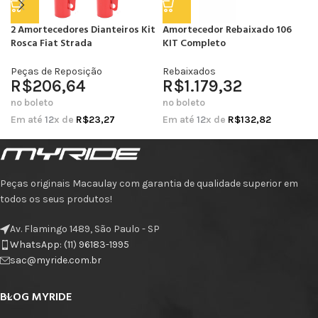
2 Amortecedores Dianteiros Kit
Amortecedor Rebaixado 106
Rosca Fiat Strada
KIT Completo
Peças de Reposição
Rebaixados
R$
206,64
R$
1.179,32
no boleto
no boleto
Em até
12
x de
R$
23,27
Em até
12
x de
R$
132,82
Peças originais Macaulay com garantia de qualidade superior em
todos os seus produtos!
Av. Flamingo 1489, São Paulo - SP
WhatsApp: (11) 96183-1995
sac@myride.com.br
BLOG MYRIDE