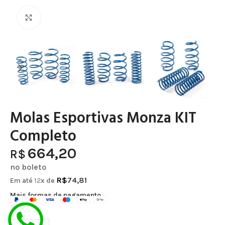
Clique para ampliar
Molas Esportivas Monza KIT
Completo
664,20
R$
no boleto
R$
74,81
Em até
12
x de
Mais formas de pagamento