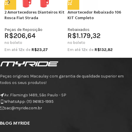
2 Amortecedores Dianteiros Kit
Amortecedor Rebaixado 106
Rosca Fiat Strada
KIT Completo
Peças de Reposição
Rebaixados
R$
206,64
R$
1.179,32
no boleto
no boleto
Em até
12
x de
R$
23,27
Em até
12
x de
R$
132,82
Peças originais Macaulay com garantia de qualidade superior em
todos os seus produtos!
Av. Flamingo 1489, São Paulo - SP
WhatsApp: (11) 96183-1995
sac@myride.com.br
BLOG MYRIDE