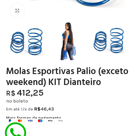
Clique para ampliar
Molas Esportivas Palio (exceto
weekend) KIT Dianteiro
412,25
R$
no boleto
R$
46,43
Em até
12
x de
Mais formas de pagamento