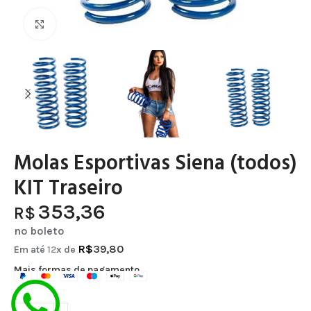
Clique para ampliar
Molas Esportivas Siena (todos)
KIT Traseiro
353,36
R$
no boleto
R$
39,80
Em até
12
x de
Mais formas de pagamento