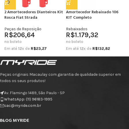
2 Amortecedores Dianteiros Kit
Amortecedor Rebaixado 106
Rosca Fiat Strada
KIT Completo
Peças de Reposição
Rebaixados
R$
206,64
R$
1.179,32
no boleto
no boleto
Em até
12
x de
R$
23,27
Em até
12
x de
R$
132,82
Peças originais Macaulay com garantia de qualidade superior em
todos os seus produtos!
Av. Flamingo 1489, São Paulo - SP
WhatsApp: (11) 96183-1995
sac@myride.com.br
BLOG MYRIDE