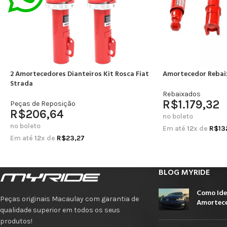
2 Amortecedores Dianteiros Kit Rosca Fiat
Amortecedor Rebai
Strada
Rebaixados
R$
1.179,32
Peças de Reposição
R$
206,64
no boleto
no boleto
Em até
12
x de
R$
13
Em até
12
x de
R$
23,27
BLOG MYRIDE
Como Ide
Peças originais Macaulay com garantia de
Amortece
qualidade superior em todos os seus
produtos!