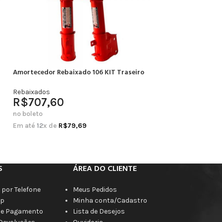
Amortecedor Rebaixado 106 KIT Traseiro
Amortecedor Rebai
Completo
Rebaixados
R$
707,60
Rebaixados
R$
664,20
no boleto
no boleto
Em até
12
x de
R$
79,69
Em até
12
x de
R$
7
S
ÁREA DO CLIENTE
por Telefone
Meus Pedidos
p
Minha conta/Cadastro
de Pagamento
Lista de Desejos