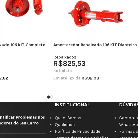
xado 106 KIT Completo
Amortecedor Rebaixado 106 KIT Dianteiro
Rebaixados
R$
825,53
no boleto
2,82
Em até
12
x de
R$
92,98
INSTITUCIONAL
DÚVIDA
ntificar Problemas nos
Quem Somos
Compras 
dores do Seu Carro
Qualidade
WhatsAp
Política de Privacidade
Formas 