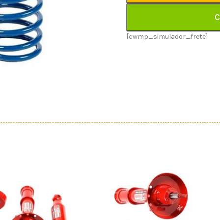
C
[cwmp_simulador_frete]