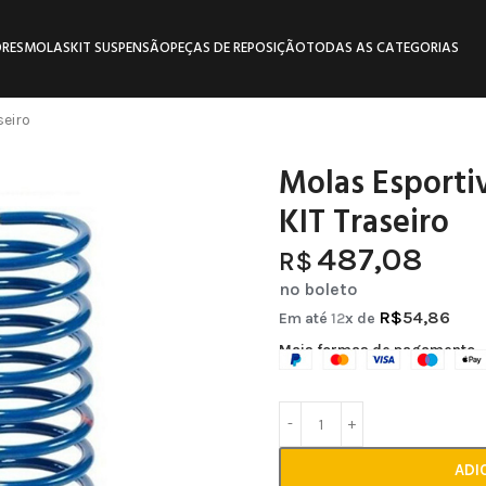
RES
MOLAS
KIT SUSPENSÃO
PEÇAS DE REPOSIÇÃO
TODAS AS CATEGORIAS
seiro
Molas Esporti
KIT Traseiro
487,08
R$
no boleto
R$
54,86
Em até
12
x de
Mais formas de pagamento
ADI