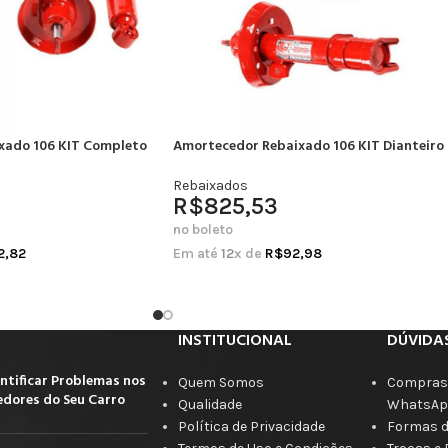
xado 106 KIT Completo
Amortecedor Rebaixado 106 KIT Dianteiro
Rebaixados
R$
825,53
no boleto
2,82
Em até
12
x de
R$
92,98
INSTITUCIONAL
DÚVIDA
ntificar Problemas nos
Quem Somos
Compras 
dores do Seu Carro
Qualidade
WhatsAp
Política de Privacidade
Formas 