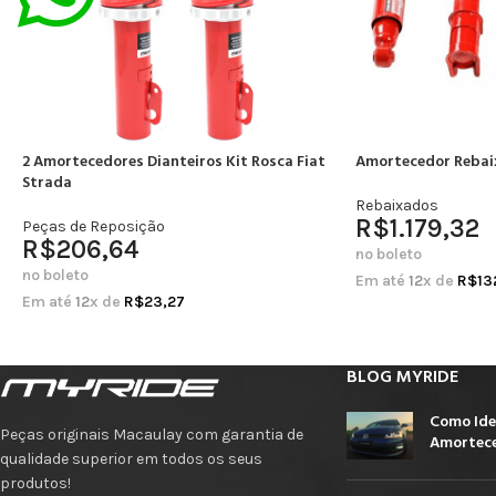
2 Amortecedores Dianteiros Kit Rosca Fiat
Amortecedor Rebai
Strada
Rebaixados
R$
1.179,32
Peças de Reposição
R$
206,64
no boleto
no boleto
Em até
12
x de
R$
13
Em até
12
x de
R$
23,27
BLOG MYRIDE
Como Ide
Peças originais Macaulay com garantia de
Amortece
qualidade superior em todos os seus
produtos!