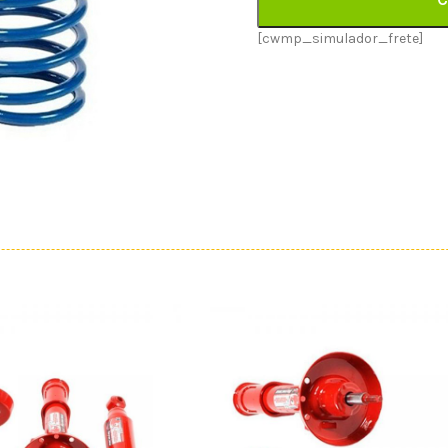
[cwmp_simulador_frete]