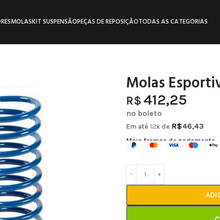
RES
MOLAS
KIT SUSPENSÃO
PEÇAS DE REPOSIÇÃO
TODAS AS CATEGORIAS
Molas Esportiv
412,25
R$
no boleto
R$
46,43
Em até
12
x de
Mais formas de pagamento
ADI
C