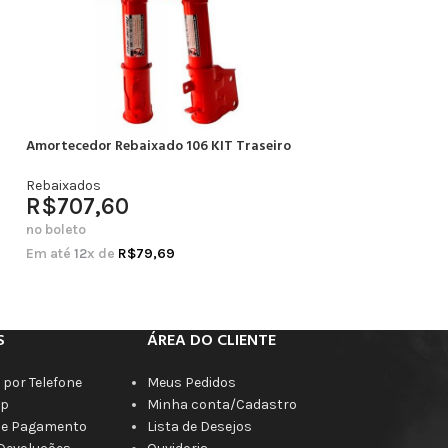
Amortecedor Rebaixado 106 KIT Traseiro
Amortecedor Rebai
Completo
Rebaixados
R$
707,60
Rebaixados
R$
664,20
no boleto
no boleto
Em até
12
x de
R$
79,69
Em até
12
x de
R$
7
S
ÁREA DO CLIENTE
por Telefone
Meus Pedidos
p
Minha conta/Cadastro
de Pagamento
Lista de Desejos